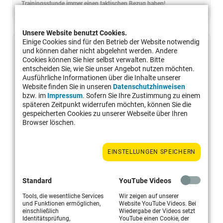
Trainingsstunde immer einen taktischen Bezug haben!
Unsere Website benutzt Cookies.
Einige Cookies sind für den Betrieb der Website notwendig
und können daher nicht abgelehnt werden. Andere
Cookies können Sie hier selbst verwalten. Bitte
entscheiden Sie, wie Sie unser Angebot nutzen möchten.
Ausführliche Informationen über die Inhalte unserer
TAKTIKORIENTIERTE ZIELE
Website finden Sie in unseren
Datenschutzhinweisen
bzw. im
Impressum
. Sofern Sie Ihre Zustimmung zu einem
späteren Zeitpunkt widerrufen möchten, können Sie die
Sicheres Spiel mit dem Ziel den Ball länger im Feld zu halten, als
gespeicherten Cookies zu unserer Webseite über Ihren
der Gegner (Geduld, Konzentration entwickeln).
Browser löschen.
Platziertes Spiel mit dem Ziel den Gegner laufen zu lassen und
Fehler zu erzwingen.
Offensives – und angreifendes Spiel mit dem Ziel Zeitdruck
EINSTELLUNGEN SPEICHERN
aufzubauen und den Ball druckvoll in offene Räume zu
platzieren, um direkte Punkte zu erzielen oder den Gegner zu
Standard
YouTube Videos
Fehlern zu zwingen (Risikobereitschafft, Mut entwickeln).
Defensives Spiel mit dem Ziel Zeit zu gewinnen, durch hohes
Tools, die wesentliche Services
Wir zeigen auf unserer
und Funktionen ermöglichen,
Website YouTube Videos. Bei
und langes Spiel, in Verbindung zu einer guten Raumabdeckung
einschließlich
Wiedergabe der Videos setzt
(Kampfgeist, Wille entwickeln)
Identitätsprüfung,
YouTube einen Cookie, der