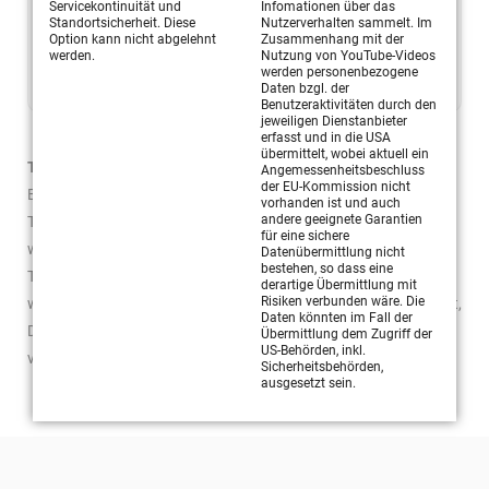
Servicekontinuität und
Infomationen über das
Standortsicherheit. Diese
Nutzerverhalten sammelt. Im
Ein taktikorientiertes Trainingsziel sollte innerhalb einer
Option kann nicht abgelehnt
Zusammenhang mit der
Trainingsstunde immer mit 1-2 technischen Trainingszielen
werden.
Nutzung von YouTube-Videos
werden personenbezogene
kombiniert werden!
Daten bzgl. der
Benutzeraktivitäten durch den
jeweiligen Dienstanbieter
erfasst und in die USA
übermittelt, wobei aktuell ein
Trainingseinheiten
Angemessenheitsbeschluss
der EU-Kommission nicht
Ein kurzfristiges Trainingsziel sollte über mind. 3
vorhanden ist und auch
andere geeignete Garantien
Trainingseinheiten (leistungsabhängig) erarbeitet werden. In
für eine sichere
weiteren Trainingseinheiten sollte das alte kurzfristige
Datenübermittlung nicht
bestehen, so dass eine
Trainingsziel, parallel zum neuen kurzfristigen Trainingsziel,
derartige Übermittlung mit
Risiken verbunden wäre. Die
weiterhin angesprochen werden, solange bis Du das Gefühl hast,
Daten könnten im Fall der
Deine Spieler haben das alte kurzfristige Trainingsziel
Übermittlung dem Zugriff der
US-Behörden, inkl.
verinnerlicht.
Sicherheitsbehörden,
ausgesetzt sein.